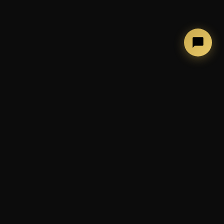
←
→
COSA FACCIAMO
Photobooth, allestimenti ed
esperienze per eventi
indimenticabili
📷 Cabina photobooth classica
🪞 Mirror Booth