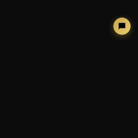
←
→
COSA FACCIAMO
Photobooth, allestimenti ed
esperienze per eventi
indimenticabili
📷 Cabina photobooth classica
🪞 Mirror Booth