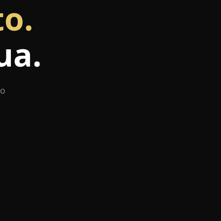
to.
ua.
po