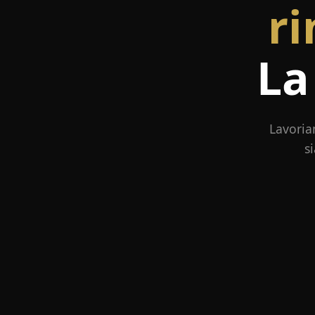
ri
La
Lavoria
s