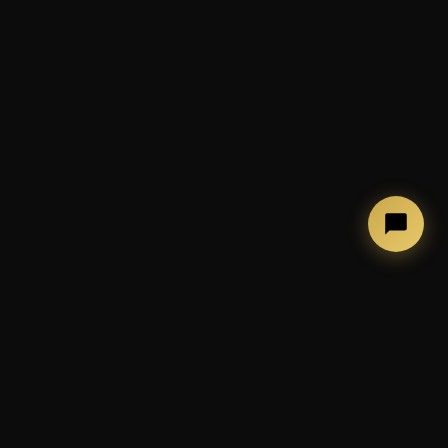
Photobooth Italia
● Online
→