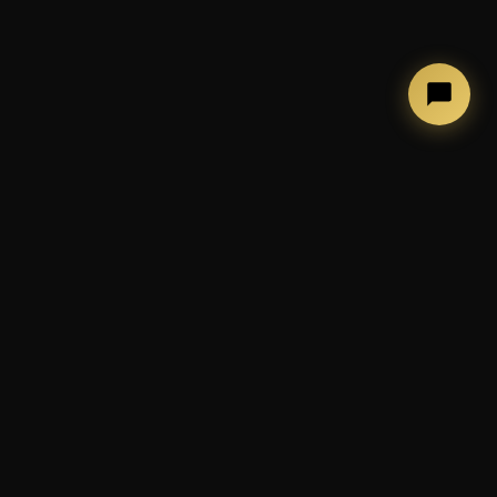
←
→
COSA FACCIAMO
Photobooth, allestimenti ed
esperienze per eventi
indimenticabili
📷 Cabina photobooth classica
🪞 Mirror Booth