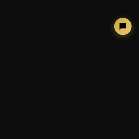
←
→
COSA FACCIAMO
Photobooth, allestimenti ed
esperienze per eventi
indimenticabili
📷 Cabina photobooth classica
🪞 Mirror Booth