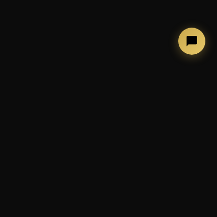
←
→
COSA FACCIAMO
Photobooth, allestimenti ed
esperienze per eventi
indimenticabili
📷 Cabina photobooth classica
🪞 Mirror Booth