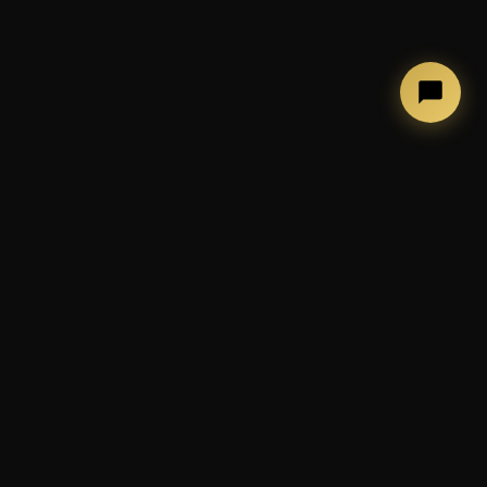
←
→
COSA FACCIAMO
Photobooth, allestimenti ed
esperienze per eventi
indimenticabili
📷 Cabina photobooth classica
🪞 Mirror Booth