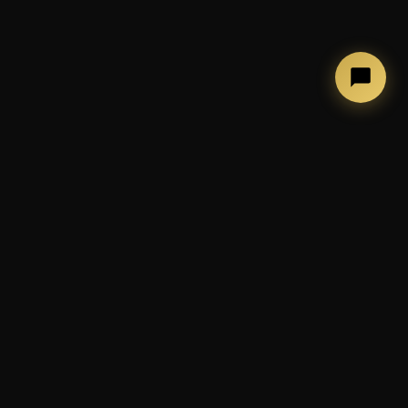
←
→
COSA FACCIAMO
Photobooth, allestimenti ed
esperienze per eventi
indimenticabili
📷 Cabina photobooth classica
🪞 Mirror Booth