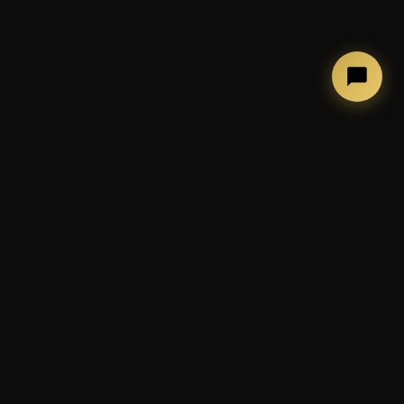
←
→
COSA FACCIAMO
Photobooth, allestimenti ed
esperienze per eventi
indimenticabili
📷 Cabina photobooth classica
🪞 Mirror Booth